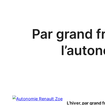
Aller
au
contenu
Par grand f
l’auto
L’hiver, par grand