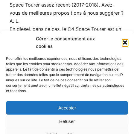
Space Tourer assez récent (2017-2018). Avez-
vous de meilleures propositions à nous suggérer ?
A. L.
En diesel, dans ce cas, le C4 Space Tourer est un
très bon choix, économique et confortable. Cette
Gérer le consentement aux
voiture implique de ne pas avoir à se rendre dans
cookies
une ZFE, de type Paris, Lyon ou Grenoble. Le
Pour offrir les meilleures expériences, nous utilisons des technologies
dernier Renault Scénic ou un BMW Série 2 Active
telles que les cookies pour stocker et/ou accéder aux informations des
Tourer sont des options intéressantes. Avec ce
appareils. Le fait de consentir à ces technologies nous permettra de
traiter des données telles que le comportement de navigation ou les ID
type de carrosserie, et vu le kilométrage envisagé,
uniques sur ce site. Le fait de ne pas consentir ou de retirer son
mieux vaut éviter l’essence. Ou alors prévoir un
consentement peut avoir un effet négatif sur certaines caractéristiques
et fonctions.
budget d’environ 1 000 € pour une transformation
à l’éthanol.
Accepter
Refuser