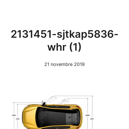
Aller
au
contenu
2131451-sjtkap5836-
whr (1)
21 novembre 2019