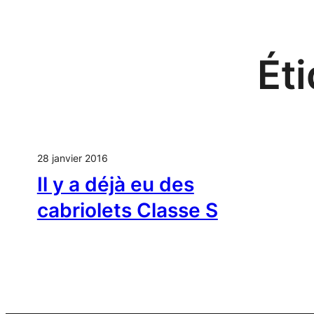
Aller
au
contenu
Éti
28 janvier 2016
Il y a déjà eu des
cabriolets Classe S