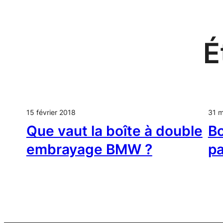
Aller
au
contenu
É
15 février 2018
31 m
Que vaut la boîte à double
Bo
embrayage BMW ?
pa